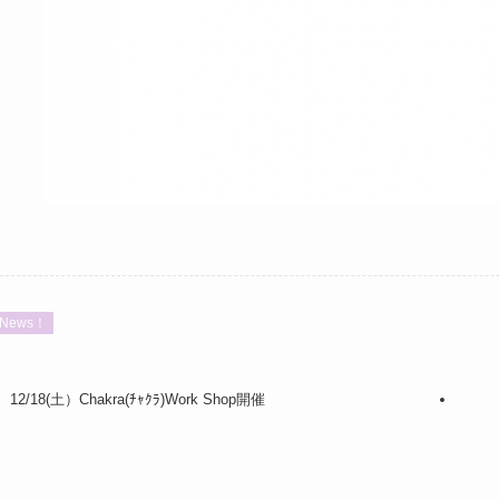
News！
12/18(土）Chakra(ﾁｬｸﾗ)Work Shop開催